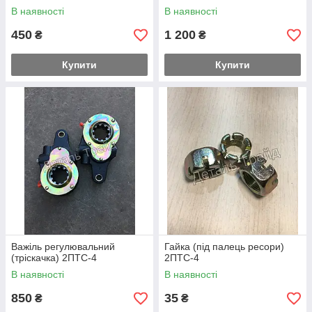
В наявності
В наявності
450
1 200
₴
₴
Купити
Купити
Важіль регулювальний
Гайка (під палець ресори)
(тріскачка) 2ПТС-4
2ПТС-4
В наявності
В наявності
850
35
₴
₴