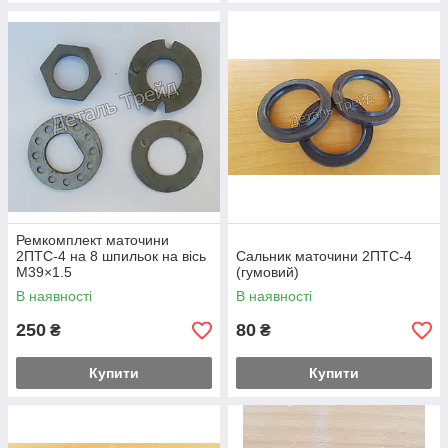
Ремкомплект маточини
2ПТС-4 на 8 шпильок на вісь
Сальник маточини 2ПТС-4
М39×1.5
(гумовий)
В наявності
В наявності
250
80
₴
₴
Купити
Купити