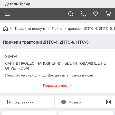
Деталь Трейд
Товари та послуги
Причепи тракторні 2ПТС-4, 2ПТС-6,
Причепи тракторні 2ПТС-4, 2ПТС-6, НТС-5
УВАГА!
САЙТ В ПРОЦЕСІ НАПОВНЕННЯ І БЕЗЛІЧ ТОВАРІВ ЩЕ НЕ
ОПУБЛІКОВАНІ!!
Якщо Ви не знайшли що Вас цікавить позиції на сайті,
обов'язково зателефонуйте нам і наші спеціалісти
допоможуть Вам підібрати необхідний товар.
Показати все
Телефонуйте по телефону:
050-929-98-87
Сортування
0
Фільтри