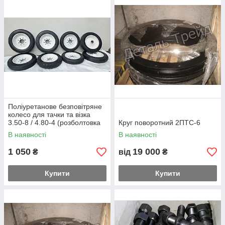
Поліуретанове безповітряне
колесо для тачки та візка
3.50-8 / 4.80-4 (розболтовка
Круг поворотний 2ПТС-6
4x110 4x100 або під вісь 20
В наявності
В наявності
мм)
1 050
19 000
₴
від
₴
Купити
Купити