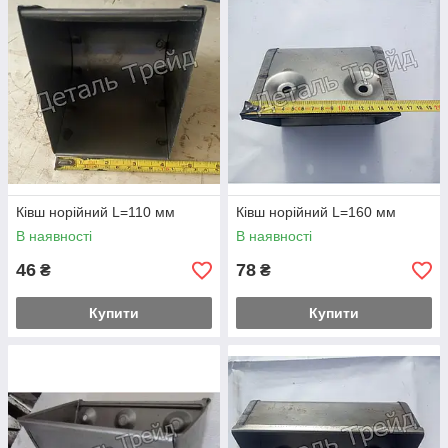
Ківш норійний L=110 мм
Ківш норійний L=160 мм
В наявності
В наявності
46
78
₴
₴
Купити
Купити