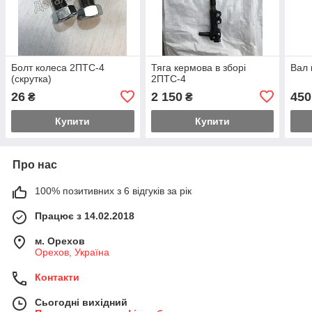
Болт колеса 2ПТС-4
Тяга кермова в зборі
Вал 
(скрутка)
2ПТС-4
26
2 150
450
₴
₴
Купити
Купити
Про нас
100% позитивних з 6 відгуків за рік
Працює з 14.02.2018
м. Орехов
Орехов, Україна
Контакти
Сьогодні вихідний