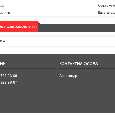
іки
Сільського
астини
Шків шнека
ція для замовлення
0 ₴
 799-23-09
Александр
 929-98-87