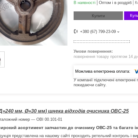
В наявності
Оптом і в роздріб
К
Купи
Купити
+380 (67) 799-23-09
повернення товару протягом 14 д
У компанії підключені електронні
покидаючи сайту.
(Д=240 мм, Ø=30 мм) шнека відходів очисника ОВС-25
таложний номер — ОВІ 00.101-01
широкий асортимент запчастин до очиснику ОВС-25 та багато ін
дукція представлена на нашому сайті проходить ретельний контроль і вир