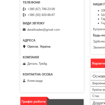
НАШИ 
+380 (67) 799-23-09
10
Ці
+380 (50) 929-98-87
Га
Гн
Купуючи 
detailtradee@gmail.com
Будь-як
Здійсню
Орехов, Україна
Звоните!
Характ
Деталь Трейд
Основ
Александр
Виробни
Країна в
Стан
Графік роботи
Додатк