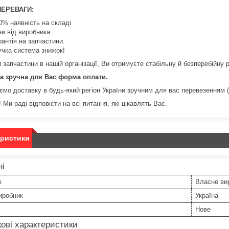
ПЕРЕВАГИ:
0% наявність на складі.
ни від виробника.
рантія на запчастини.
учка система знижок!
запчастини в нашій організації, Ви отримуєте стабільну й безперебійну р
а зручна для Вас форма оплати.
ємо доставку в будь-який регіон України зручним для вас перевезенням (
 Ми раді відповісти на всі питання, які цікавлять Вас.
еристики
ні
к
Власне ви
иробник
Україна
Нове
ові характеристики