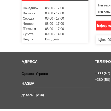
Тип техн
Понеділок
08:00
17:00
Тип запч
Вівторок
08:00
17:00
Середа
08:00
17:00
Четвер
08:00
17:00
Інформа
Пʼятниця
08:00
17:00
Субота
09:00
14:00
Неділя
Вихідний
Ціна:
90
+380 (67)
Орехов, Україна
+380 (50)
Деталь Трейд