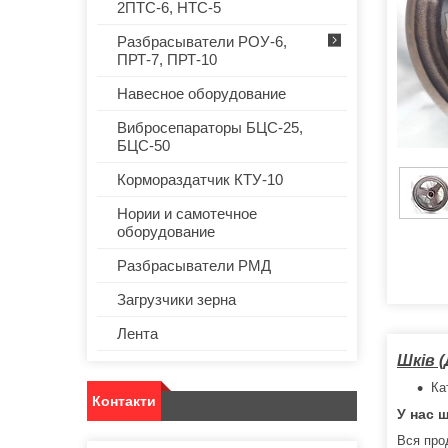
2ПТС-6, НТС-5
Разбрасыватели РОУ-6,
ПРТ-7, ПРТ-10
Навесное оборудование
Вибросепараторы БЦС-25,
БЦС-50
Кормораздатчик КТУ-10
Нории и самотечное
оборудование
Разбрасыватели РМД
Загрузчики зерна
Лента
Шків 
Ка
Контакти
У нас 
Вся про