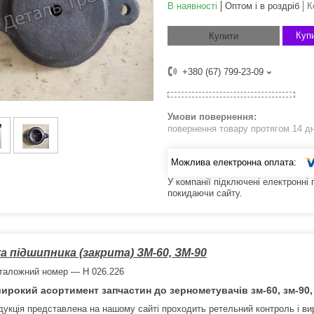
В наявності
Оптом і в роздріб
К
Купи
Купити
+380 (67) 799-23-09
повернення товару протягом 14 д
У компанії підключені електронні
покидаючи сайту.
а підшипника (закрита) ЗМ-60, ЗМ-90
таложний номер — Н 026.226
ирокий асортимент запчастин до зернометувачів зм-60, зм-90, з
дукція представлена на нашому сайті проходить ретельний контроль і вир