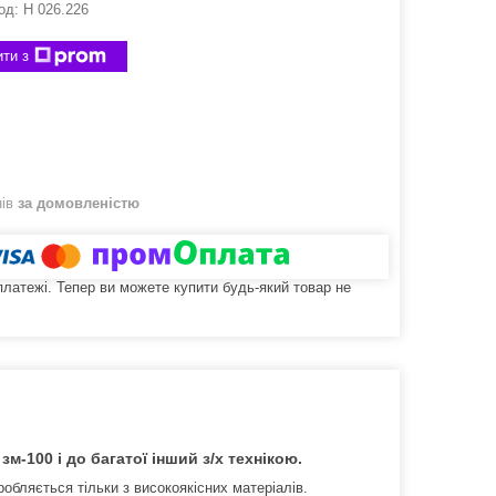
од:
Н 026.226
ти з
нів
за домовленістю
 платежі. Тепер ви можете купити будь-який товар не
м-100 і до багатої інший з/х технікою.
обляється тільки з високоякісних матеріалів.