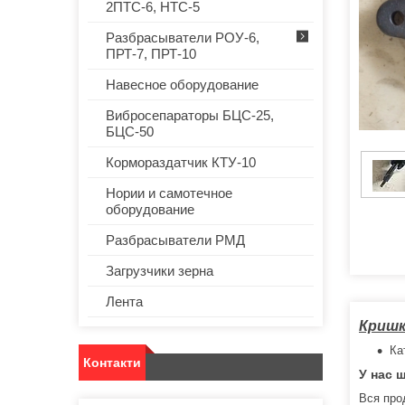
2ПТС-6, НТС-5
Разбрасыватели РОУ-6,
ПРТ-7, ПРТ-10
Навесное оборудование
Вибросепараторы БЦС-25,
БЦС-50
Кормораздатчик КТУ-10
Нории и самотечное
оборудование
Разбрасыватели РМД
Загрузчики зерна
Лента
Кришк
Ка
Контакти
У нас ш
Вся про