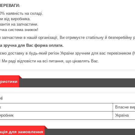
ПЕРЕВАГИ:
0% наявність на складі.
ни від виробника.
рантія на запчастини.
учка система знижок!
запчастини в нашій організації, Ви отримуєте стабільну й безперебійну р
а зручна для Вас форма оплати.
ємо доставку в будь-який регіон України зручним для вас перевізником (
 Ми раді відповісти на всі питання, що цікавлять Вас.
еристики
ні
к
Власне ви
иробник
Україна
ція для замовлення