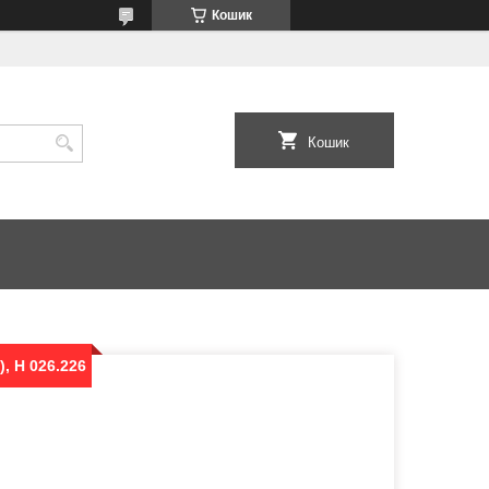
Кошик
Кошик
, Н 026.226