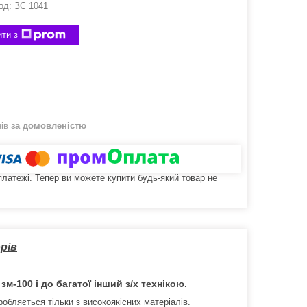
од:
ЗС 1041
ти з
нів
за домовленістю
 платежі. Тепер ви можете купити будь-який товар не
рів
м-100 і до багатої інший з/х технікою.
обляється тільки з високоякісних матеріалів.