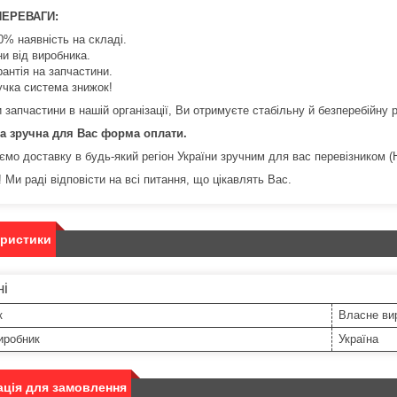
ПЕРЕВАГИ:
0% наявність на складі.
ни від виробника.
рантія на запчастини.
учка система знижок!
запчастини в нашій організації, Ви отримуєте стабільну й безперебійну р
а зручна для Вас форма оплати.
ємо доставку в будь-який регіон України зручним для вас перевізником (
 Ми раді відповісти на всі питання, що цікавлять Вас.
еристики
ні
к
Власне ви
иробник
Україна
ція для замовлення