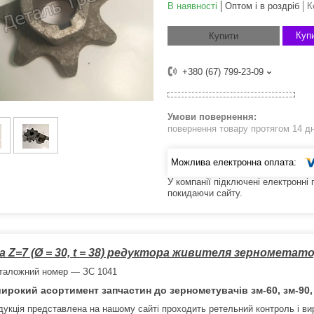
В наявності
Оптом і в роздріб
К
Купи
Купити
+380 (67) 799-23-09
повернення товару протягом 14 д
У компанії підключені електронні
покидаючи сайту.
а Z=7 (Ø = 30, t = 38) редуктора живителя зернометато
таложний номер — ЗС 1041
ирокий асортимент запчастин до зернометувачів зм-60, зм-90, з
дукція представлена на нашому сайті проходить ретельний контроль і вир