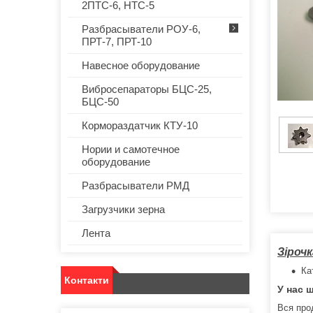
2ПТС-6, НТС-5
Разбрасыватели РОУ-6,
ПРТ-7, ПРТ-10
Навесное оборудование
Вибросепараторы БЦС-25,
БЦС-50
Кормораздатчик КТУ-10
Нории и самотечное
оборудование
Разбрасыватели РМД
Загрузчики зерна
Лента
Зірочк
Ка
Контакти
У нас ш
Вся про