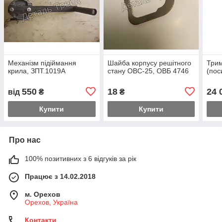
Механізм підіймання
Шайба корпусу решітного
Трим
крила, ЗПТ.1019А
стану ОВС-25, ОВБ 4746
(пос
550
18
24 
від
₴
₴
Купити
Купити
Про нас
100% позитивних з 6 відгуків за рік
Працює з 14.02.2018
м. Орехов
Орехов, Україна
Контакти