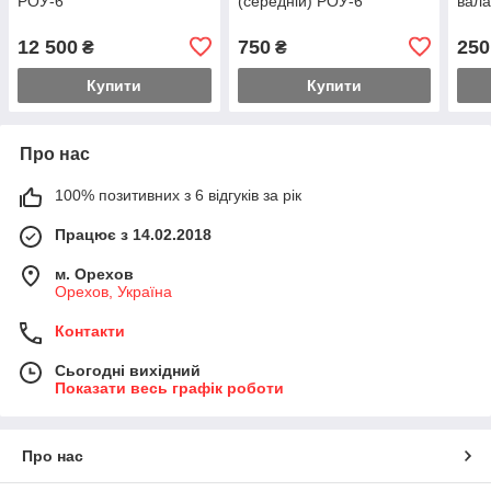
РОУ-6
(середній) РОУ-6
вал
12 500
750
250
₴
₴
Купити
Купити
Про нас
100% позитивних з 6 відгуків за рік
Працює з 14.02.2018
м. Орехов
Орехов, Україна
Контакти
Сьогодні вихідний
Показати весь графік роботи
Про нас