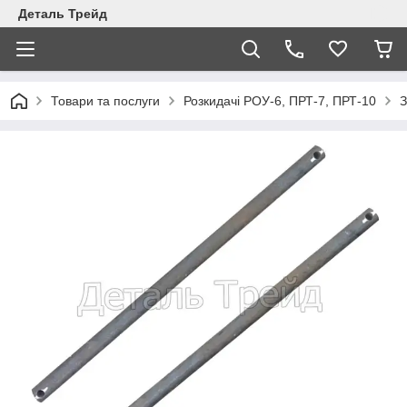
Деталь Трейд
Товари та послуги
Розкидачі РОУ-6, ПРТ-7, ПРТ-10
З