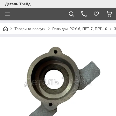
Деталь Трейд
Товари та послуги
Розкидачі РОУ-6, ПРТ-7, ПРТ-10
З