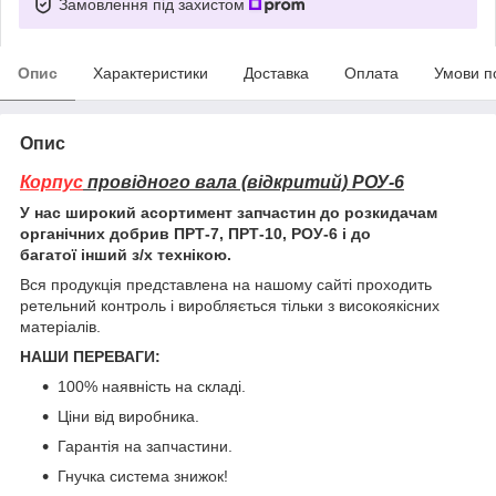
Замовлення під захистом
Опис
Характеристики
Доставка
Оплата
Умови п
Опис
Корпус
провідного вала (відкритий) РОУ-6
У нас широкий асортимент запчастин до розкидачам
органічних добрив ПРТ-7, ПРТ-10, РОУ-6 і до
багатої інший з/х технікою.
Вся продукція представлена на нашому сайті проходить
ретельний контроль і виробляється тільки з високоякісних
матеріалів.
НАШИ ПЕРЕВАГИ:
100% наявність на складі.
Ціни від виробника.
Гарантія на запчастини.
Гнучка система знижок!